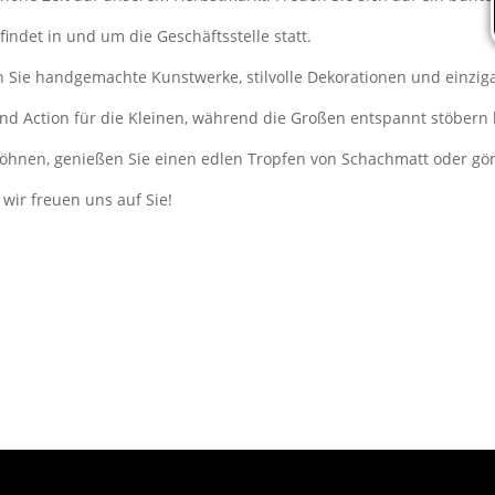
ndet in und um die Geschäftsstelle statt.
n Sie handgemachte Kunstwerke, stilvolle Dekorationen und einzig
nd Action für die Kleinen, während die Großen entspannt stöbern
verwöhnen, genießen Sie einen edlen Tropfen von Schachmatt oder g
wir freuen uns auf Sie!