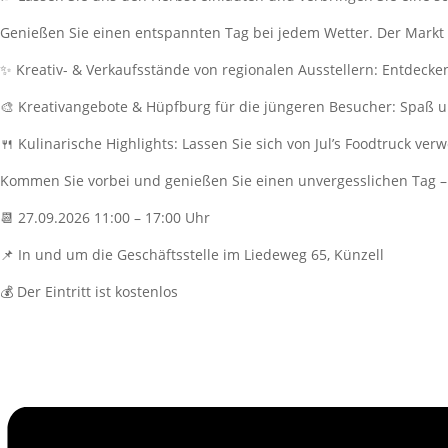
Genießen Sie einen entspannten Tag bei jedem Wetter. Der Markt fi
✨ Kreativ- & Verkaufsstände von regionalen Ausstellern: Entdecke
🎨 Kreativangebote & Hüpfburg für die jüngeren Besucher: Spaß u
🍴 Kulinarische Highlights: Lassen Sie sich von Jul’s Foodtruck 
Kommen Sie vorbei und genießen Sie einen unvergesslichen Tag – 
📆 27.09.2026 11:00 – 17:00 Uhr
📌 In und um die Geschäftsstelle im Liedeweg 65, Künzell
💰 Der Eintritt ist kostenlos