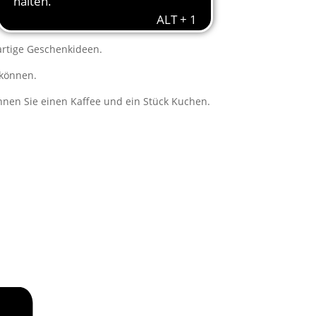
artige Geschenkideen.
 können.
önnen Sie einen Kaffee und ein Stück Kuchen.