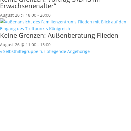
Erwachsenenalter“
August 20 @ 18:00
-
20:00
Keine Grenzen: Außenberatung Flieden
August 26 @ 11:00
-
13:00
«
Selbsthilfegruppe für pflegende Angehörige
Tagesausflug: Hessentag in Fulda
»
Mitglied werden
Spenden
Alle News
Kontakt
Stellenanzeigen
Downloads
Impressum
Datenschutzerklärung
Gemeinsam Leben - Gemeinsam Lernen e.V. 2024