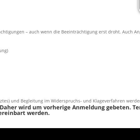
trächtigungen – auch wenn die Beeinträchtigung erst droht. Auch
ung)
tztes) und Begleitung im Widerspruchs- und Klageverfahren werde
 Daher wird um vorherige Anmeldung gebeten. Ter
ereinbart werden.