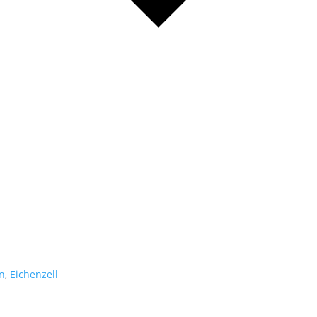
n
,
Eichenzell